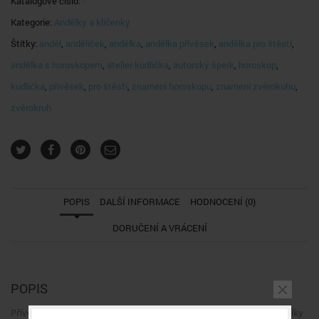
Katalogové číslo:
-
Kategorie:
Andělky a klíčenky
Štítky:
anděl
,
andělíček
,
andělka
,
andělka přívěsek
,
andělka pro štěstí
,
andělka s horoskopem
,
atelier kudlička
,
autorský šperk
,
horoskop
,
kudlička
,
přívěsek
,
pro štěstí
,
znamení horoskopu
,
znamení zvěrokuhu
,
zvěrokruh
POPIS
DALŠÍ INFORMACE
HODNOCENÍ (0)
DORUČENÍ A VRÁCENÍ
POPIS
Přívěsek na kabelku nebo na klíče s motivem anděla. Velikost andělky