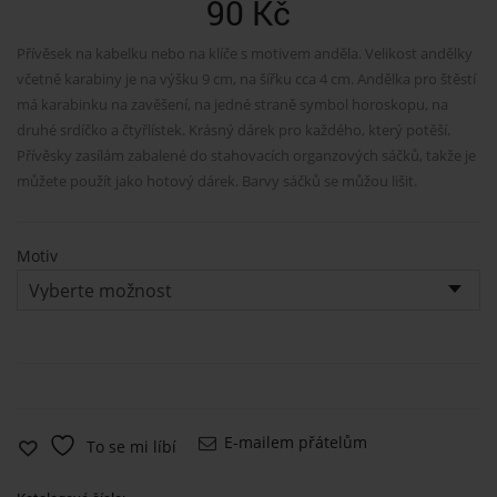
90
Kč
Přívěsek na kabelku nebo na klíče s motivem anděla. Velikost andělky
včetně karabiny je na výšku 9 cm, na šířku cca 4 cm. Andělka pro štěstí
má karabinku na zavěšení, na jedné straně symbol horoskopu, na
druhé srdíčko a čtyřlístek. Krásný dárek pro každého, který potěší.
Přívěsky zasílám zabalené do stahovacích organzových sáčků, takže je
můžete použít jako hotový dárek. Barvy sáčků se můžou lišit.
Motiv
E-mailem přátelům
To se mi líbí