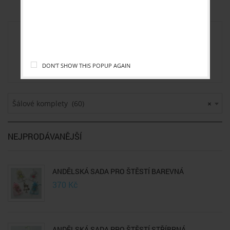
DĚKUJEME ZA POCHOPENÍ.
DON'T SHOW THIS POPUP AGAIN
Šálové komplety (60)
×
NEJPRODÁVANĚJŠÍ
ANDĚLSKÁ SADA PRO ŠTĚSTÍ BAREVNÁ
370
Kč
ANDĚLSKÁ SADA PRO ŠTĚSTÍ STŘÍBRNÁ