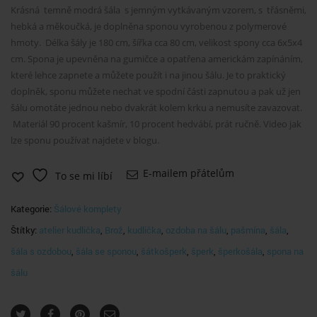
Krásná temně modrá šála s jemným vytkávaným vzorem, s třásněmi,
hebká a měkoučká, je doplněna sponou vyrobenou z polymerové
hmoty. Délka šály je 180 cm, šířka cca 80 cm, velikost spony cca 6x5x4
cm. Spona je upevněna na gumičce a opatřena americkám zapínáním,
které lehce zapnete a můžete použít i na jinou šálu. Je to praktický
doplněk, sponu můžete nechat ve spodní části zapnutou a pak už jen
šálu omotáte jednou nebo dvakrát kolem krku a nemusíte zavazovat.
Materiál 90 procent kašmír, 10 procent hedvábí, prát ručně. Video jak
lze sponu používat najdete v blogu.
E-mailem přátelům
To se mi líbí
Kategorie:
Šálové komplety
Štítky:
atelier kudlička
,
Brož
,
kudlička
,
ozdoba na šálu
,
pašmína
,
šála
,
šála s ozdobou
,
šála se sponou
,
šátkošperk
,
šperk
,
šperkošála
,
spona na
šálu