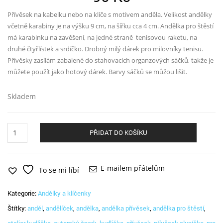
Přívěsek na kabelku nebo na klíče s motivem anděla. Velikost andělky
včetně karabiny je na výšku 9 cm, na šířku cca 4 cm. Andělka pro štěstí
má karabinku na zavěšení, na jedné straně tenisovou raketu, na
druhé čtyřlístek a srdíčko. Drobný milý dárek pro milovníky tenisu.
Přívěsky zasílám zabalené do stahovacích organzových sáčků, takže je
můžete použít jako hotový dárek. Barvy sáčků se můžou lišit.
Skladem
Andělka
PŘIDAT DO KOŠÍKU
tenisová
množství
E-mailem přátelům
To se mi líbí
Kategorie:
Andělky a klíčenky
Štítky:
anděl
,
andělíček
,
andělka
,
andělka přívěsek
,
andělka pro štěstí
,
atelier kudlička
,
autorský šperk
,
kudlička
,
přívěsek
,
přívěsek sluníčko
,
pro