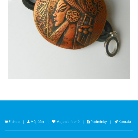
E-shop
|
Můj účet
|
Moje oblíbené
|
Podmínky
|
Kontakt