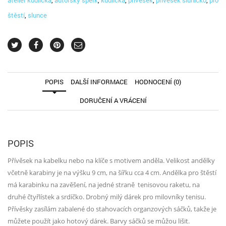
štěstí
,
slunce
POPIS
DALŠÍ INFORMACE
HODNOCENÍ (0)
DORUČENÍ A VRÁCENÍ
POPIS
Přívěsek na kabelku nebo na klíče s motivem anděla. Velikost andělky
včetně karabiny je na výšku 9 cm, na šířku cca 4 cm. Andělka pro štěstí
má karabinku na zavěšení, na jedné straně tenisovou raketu, na
druhé čtyřlístek a srdíčko. Drobný milý dárek pro milovníky tenisu.
Přívěsky zasílám zabalené do stahovacích organzových sáčků, takže je
můžete použít jako hotový dárek. Barvy sáčků se můžou lišit.