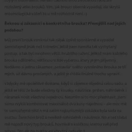
zbylým materiálem, nemám žádnou svou živočišnou řadu ani
rozložený atlas brouků. Vím, jak brouci obecně vypadají, ale skrytá
entomologická vášeň to u mě rozhodně není :-)
Řeknou si zákazníci o konkrétního brouka? Přemýšlíš nad jejich
podobou?
Můj první brouk vzniknul tak nějak úplně spontánně a vypadal
samozřejmě jinak než ti dnešní. Ještě jsem neměla tak vychytaný
postup, a tak byl mnohem větší, hrubšího ražení. Jelikož mám každého
brouka odlišného, většinou si lidé vyberou, který je jim příjemný.
Nedávno si jedna zákaznice „sestavila“ svého vysněného brouka ze tří
mých, už dávno prodaných, a ještě je chtěla finálně trochu upravit.
Vždycky mě spolehlivě dostane, když si zájemce objedná celou sadu, a
ještě se těší, že bude všechny ty kousky, náušnice, prsten, náhrdelník i
náramek nosit všechno najednou. Neumím si to moc představit, jsem
sama zvyklá kombinovat maximálně dva kusy najednou – ale moc mě
to samozřejmě těší! A má zatím nejkurióznější zakázka byla sada na
svatbu. Ženichovi brož a nevěstě náhrdelník i náušnice. No a teď třeba
mě napadl nový typ brouků, hovnivál s kuličkou, kterou valí před
sebou. Ten ale na svatby asi vhodný nebude :)