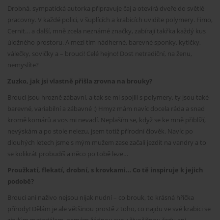
Drobná, sympatická autorka připravuje čaj a otevírá dveře do světlé
pracovny. V každé polici, v šuplících a krabicích uvidíte polymery. Fimo,
Cernit… a další, mně zcela neznámé značky, zabírají takřka každý kus
úložného prostoru. A mezi tím nádherné, barevné sponky, kytičky,
válečky, sovičky a – brouci! Celé hejno! Dost netradiční, na ženu,
nemyslíte?
Zuzko, jak jsi vlastně přišla zrovna na brouky?
Brouci jsou hrozně zábavní, a tak se mi spojili s polymery, ty jsou také
barevné, variabilní a zábavné :) Hmyz mám navíc docela ráda a snad
kromě komárů a vos mi nevadí. Neplaším se, když se ke mně přiblíží,
nevýskám a po stole nelezu, jsem totiž přírodní člověk. Navíc po
dlouhých letech jsme s mým mužem zase začali jezdit na vandry a to
se kolikrát probudíš a něco po tobě leze…
Proužkatí, flekatí, drobní, s krovkami… Co tě inspiruje k jejich
podobě?
Brouci ani naživo nejsou nijak nudní – co brouk, to krásná hříčka
přírody! Dělám je ale většinou prostě z toho, co najdu ve své krabici se