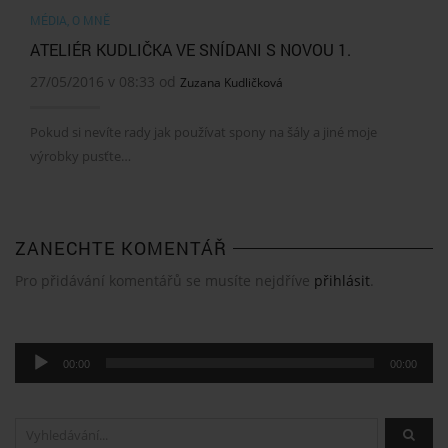
MÉDIA
,
O MNĚ
ATELIÉR KUDLIČKA VE SNÍDANI S NOVOU 1.
27/05/2016 v 08:33 od
Zuzana Kudličková
Pokud si nevíte rady jak používat spony na šály a jiné moje
výrobky pusťte…
ZANECHTE KOMENTÁŘ
Pro přidávání komentářů se musíte nejdříve
přihlásit
.
Audio
00:00
00:00
přehrávač