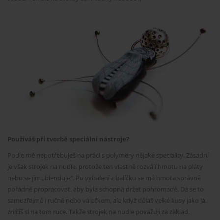
Používáš při tvorbě speciální nástroje?
Podle mě nepotřebuješ na práci s polymery nějaké speciality. Zásadní
je však strojek na nudle, protože ten vlastně rozválí hmotu na pláty
nebo se jím „blenduje“. Po vybalení z balíčku se má hmota správně
pořádně propracovat, aby byla schopná držet pohromadě. Dá se to
samozřejmě i ručně nebo válečkem, ale když děláš velké kusy jako já,
zničíš si na tom ruce. Takže strojek na nudle považuji za základ.