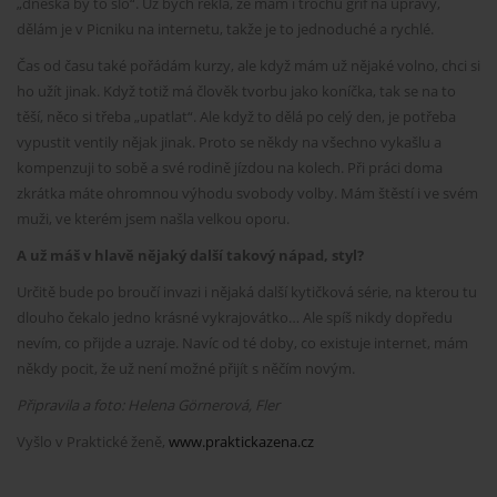
„dneska by to šlo“. Už bych řekla, že mám i trochu grif na úpravy,
dělám je v Picniku na internetu, takže je to jednoduché a rychlé.
Čas od času také pořádám kurzy, ale když mám už nějaké volno, chci si
ho užít jinak. Když totiž má člověk tvorbu jako koníčka, tak se na to
těší, něco si třeba „upatlat“. Ale když to dělá po celý den, je potřeba
vypustit ventily nějak jinak. Proto se někdy na všechno vykašlu a
kompenzuji to sobě a své rodině jízdou na kolech. Při práci doma
zkrátka máte ohromnou výhodu svobody volby. Mám štěstí i ve svém
muži, ve kterém jsem našla velkou oporu.
A už máš v hlavě nějaký další takový nápad, styl?
Určitě bude po broučí invazi i nějaká další kytičková série, na kterou tu
dlouho čekalo jedno krásné vykrajovátko… Ale spíš nikdy dopředu
nevím, co přijde a uzraje. Navíc od té doby, co existuje internet, mám
někdy pocit, že už není možné přijít s něčím novým.
Připravila a foto: Helena Görnerová, Fler
Vyšlo v Praktické ženě,
www.praktickazena.cz