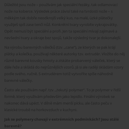
Důležité jsou nože – používám jak speciální řezáky, tak odlamovací
nože na koberce. Výsledek práce závisí také na tvrdosti nože – s
měkkým tak dobře neodkrojíš velký kus, na malé, úzké plátečky
využiješ spíš zase tenčí nůž. Konkrétní tvary vyrobíte vykrajovátky.
Opět nemusí být speciální a profi. Jen ta speciální mívají zajímavé a
nevšední tvary a okraje bez spojů, takže výsledný tvar je dokonalejší.
Na výrobu barevných válečků (tzv. „cane“), ze kterých se pak krájí
plátky a kolečka, používají některé autorky tzv. extrudér. Vložíte do něj
různě barevné kousky hmoty a získáte probarvený váleček, který se
dále řeže a skládá do nejrůznějších vzorů. Já si ale raději skládám vzory
podle svého, ručně. S extrudérem totiž vytvoříte spíše náhodně
barevné válečky.
Často ale používám např. tzv. „tekutý polymer“. To je polymer v řidší
formě, který využívám především jako lepidlo. Finální výrobek se
nakonec dává upéct. V dílně mám menší pícku, ale často peču v
klasické troubě na horkovzduch v kuchyni.
Jak se polymery chovají v extrémních podmínkách? Jsou stálé
barevně?