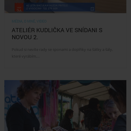
MÉDIA
,
O MNĚ
,
VIDEO
ATELIÉR KUDLIČKA VE SNÍDANI S
NOVOU 2.
Pokud si nevíte rady se sponami a doplňky na šátky a šály,
které vyrábím,…