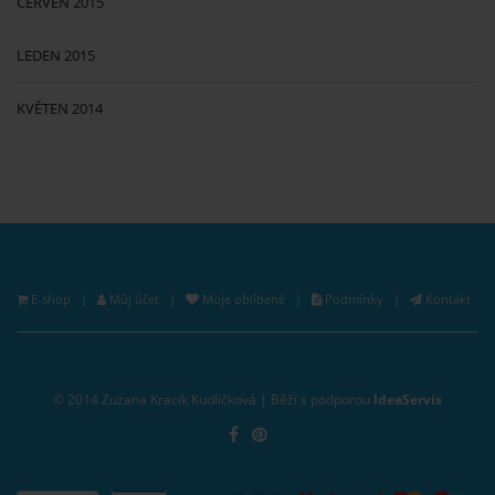
ČERVEN 2015
LEDEN 2015
KVĚTEN 2014
E-shop
|
Můj účet
|
Moje oblíbené
|
Podmínky
|
Kontakt
© 2014 Zuzana Kracík Kudličková | Běží s podporou
IdeaServis