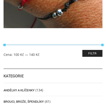
Minimální
Maximální
FILTR
Cena:
100 Kč
—
140 Kč
cena
cena
KATEGORIE
(134)
ANDĚLKY A KLÍČENKY
(41)
BROUCI, BROŽE, ŠPENDLÍKY