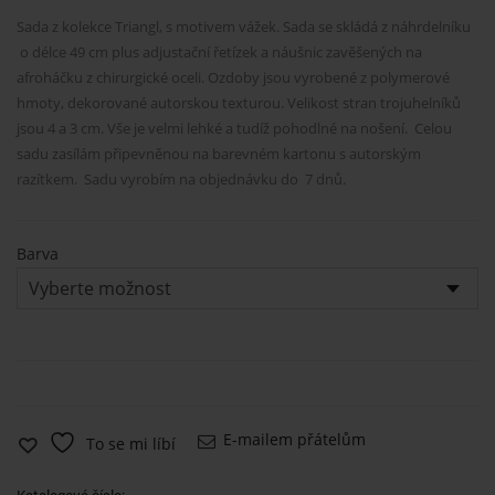
Sada z kolekce Triangl, s motivem vážek. Sada se skládá z náhrdelníku
o délce 49 cm plus adjustační řetízek a náušnic zavěšených na
afroháčku z chirurgické oceli. Ozdoby jsou vyrobené z polymerové
hmoty, dekorované autorskou texturou. Velikost stran trojuhelníků
jsou 4 a 3 cm. Vše je velmi lehké a tudíž pohodlné na nošení. Celou
sadu zasílám připevněnou na barevném kartonu s autorským
razítkem. Sadu vyrobím na objednávku do 7 dnů.
Barva
E-mailem přátelům
To se mi líbí