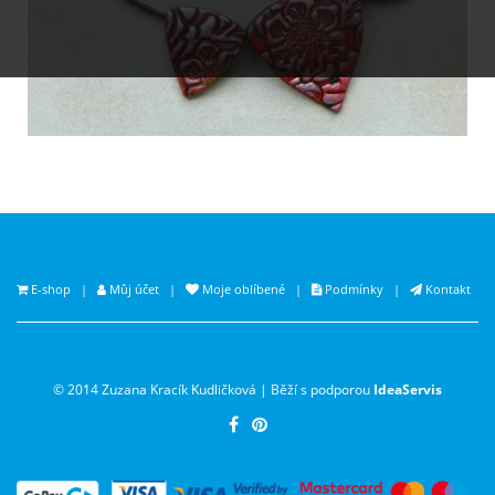
E-shop
|
Můj účet
|
Moje oblíbené
|
Podmínky
|
Kontakt
© 2014 Zuzana Kracík Kudličková | Běží s podporou
IdeaServis