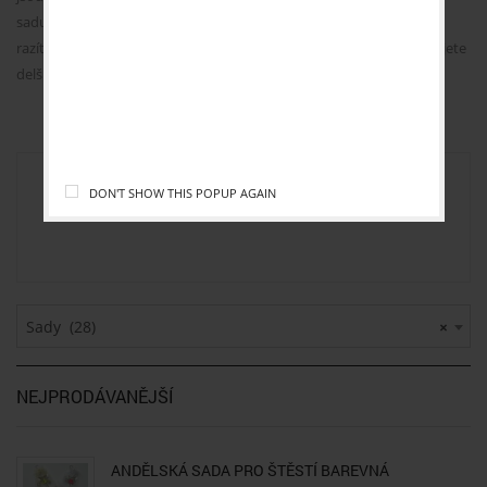
sadu zasílám připevněnou na barevném kartonu s autorským
UZAVŘEN.
razítkem. Sadu vyrobím na objednávku do 7 dnů. Pokud potřebujete
delší šňůrku připište mi to prosím do zprávy k objednávce
DĚKUJEME ZA POCHOPENÍ.
DON'T SHOW THIS POPUP AGAIN
Sady (28)
×
NEJPRODÁVANĚJŠÍ
ANDĚLSKÁ SADA PRO ŠTĚSTÍ BAREVNÁ