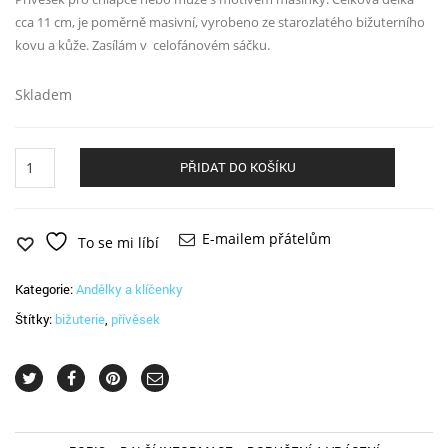
cca 11 cm, je poměrně masivní, vyrobeno ze starozlatého bižuterního
kovu a kůže. Zasílám v celofánovém sáčku.
Skladem
Přívěsek
PŘIDAT DO KOŠÍKU
mašinka
množství
E-mailem přátelům
To se mi líbí
Kategorie:
Andělky a klíčenky
Štítky:
bižuterie
,
přívěsek