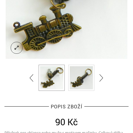
POPIS ZBOŽÍ
90
Kč
Přívěsek pro chlapce nebo muže s motivem mašinky. Celková délka