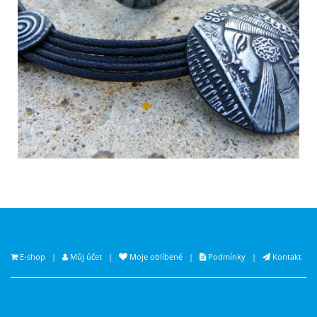
E-shop
|
Můj účet
|
Moje oblíbené
|
Podmínky
|
Kontakt