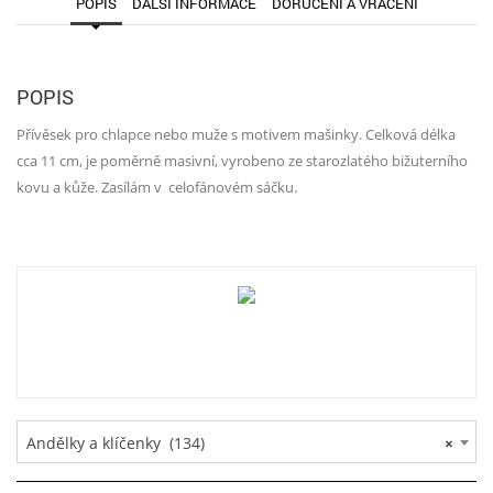
POPIS
DALŠÍ INFORMACE
DORUČENÍ A VRÁCENÍ
POPIS
Přívěsek pro chlapce nebo muže s motivem mašinky. Celková délka
cca 11 cm, je poměrně masivní, vyrobeno ze starozlatého bižuterního
kovu a kůže. Zasílám v celofánovém sáčku.
Andělky a klíčenky (134)
×