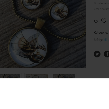
Bižuterní 
kov a skle
Kategorie:
Štítky:
bižu
OBNÍCH DŮVODŮ E-SHOP
NTÁLNĚ UZAVŘEN.
DORUČENÍ A VRÁCENÍ