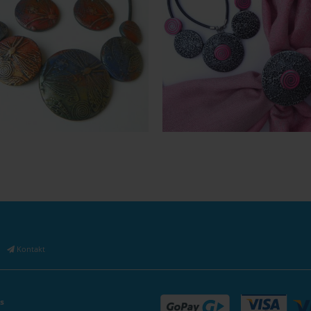
Rychlý náhled
Rychlý 
To se mi líbí
To se mi líbí
|
Kontakt
s