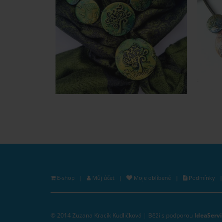
Rychlý náhled
To se mi líbí
E-shop
|
Můj účet
|
Moje oblíbené
|
Podmínky
© 2014 Zuzana Kracík Kudličková | Běží s podporou
IdeaServi