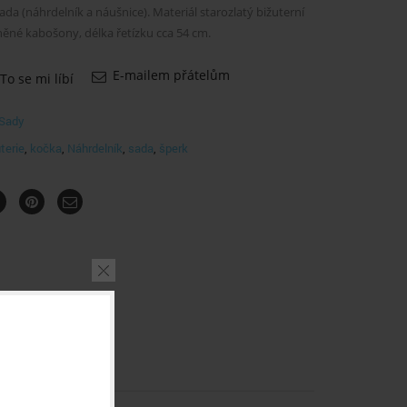
sada (náhrdelník a náušnice). Materiál starozlatý bižuterní
něné kabošony, délka řetízku cca 54 cm.
E-mailem přátelům
To se mi líbí
Sady
terie
,
kočka
,
Náhrdelník
,
sada
,
šperk