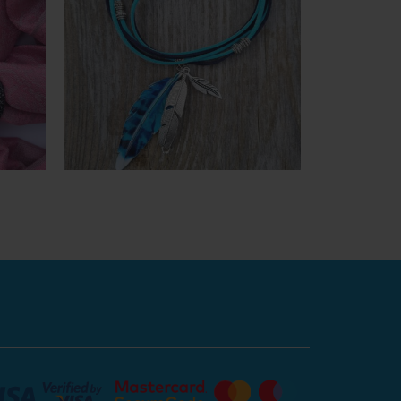
náhled
Rychlý náhled
To se mi líbí