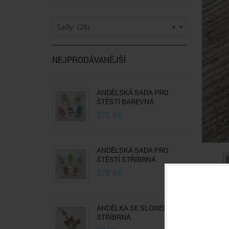
Sady (28)
×
NEJPRODÁVANĚJŠÍ
ANDĚLSKÁ SADA PRO
ŠTĚSTÍ BAREVNÁ
370
Kč
ANDĚLSKÁ SADA PRO
ŠTĚSTÍ STŘÍBRNÁ
370
Kč
Z OS
MOME
ANDĚLKA SE SLONEM
STŘÍBRNÁ
POPIS