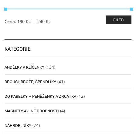
Minimální
Maximální
FILTR
Cena:
190 Kč
—
240 Kč
cena
cena
KATEGORIE
(134)
ANDĚLKY A KLÍČENKY
(41)
BROUCI, BROŽE, ŠPENDLÍKY
(12)
DO KABELKY – PENĚŽENKY A ZRCÁTKA
(4)
MAGNETY A JINÉ DROBNOSTI
(74)
NÁHRDELNÍKY