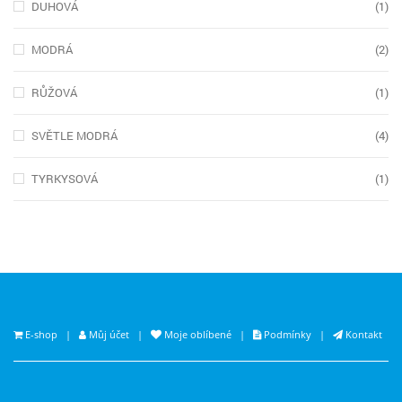
DUHOVÁ
(1)
MODRÁ
(2)
RŮŽOVÁ
(1)
SVĚTLE MODRÁ
(4)
TYRKYSOVÁ
(1)
E-shop
|
Můj účet
|
Moje oblíbené
|
Podmínky
|
Kontakt