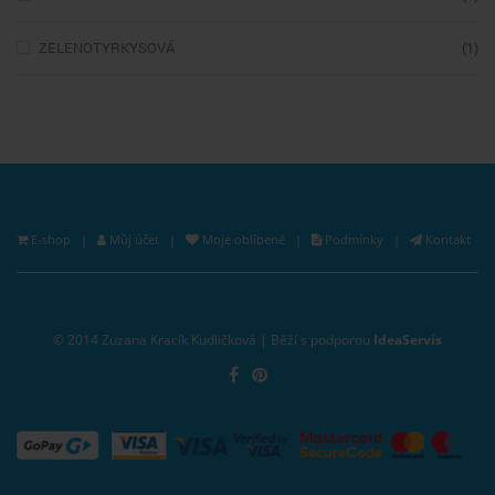
ZELENOTYRKYSOVÁ
(1)
E-shop
|
Můj účet
|
Moje oblíbené
|
Podmínky
|
Kontakt
© 2014 Zuzana Kracík Kudličková | Běží s podporou
IdeaServis