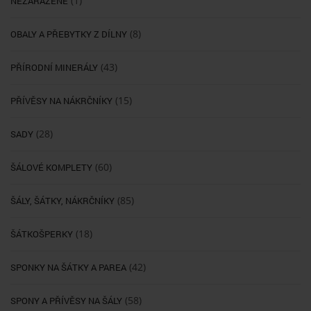
(1)
NEZAŘAZENÉ
(8)
OBALY A PŘEBYTKY Z DÍLNY
(43)
PŘÍRODNÍ MINERÁLY
(15)
PŘÍVĚSY NA NÁKRČNÍKY
(28)
SADY
(60)
ŠÁLOVÉ KOMPLETY
(85)
ŠÁLY, ŠÁTKY, NÁKRČNÍKY
(18)
ŠÁTKOŠPERKY
(42)
SPONKY NA ŠÁTKY A PAREA
(58)
SPONY A PŘÍVĚSY NA ŠÁLY