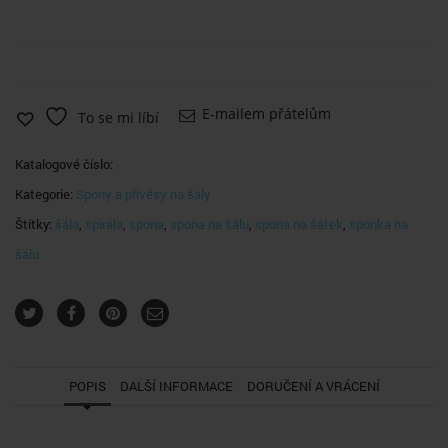
E-mailem přátelům
To se mi líbí
Katalogové číslo:
-
Kategorie:
Spony a přívěsy na šály
Štítky:
šála
,
spirála
,
spona
,
spona na šálu
,
spona na šátek
,
sponka na
šálu
POPIS
DALŠÍ INFORMACE
DORUČENÍ A VRÁCENÍ