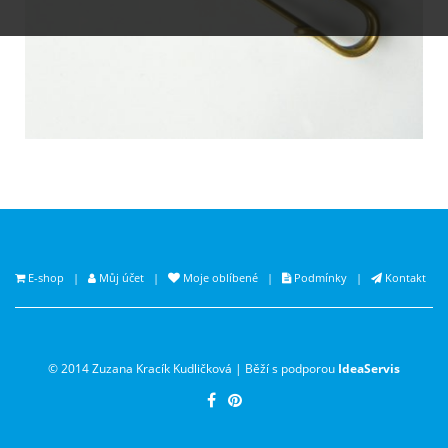
E-shop
|
Můj účet
|
Moje oblíbené
|
Podmínky
|
Kontakt
© 2014 Zuzana Kracík Kudličková | Běží s podporou
IdeaServis