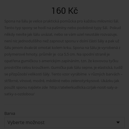
160
Kč
Spona na šálu je velice praktická pomůcka pro každou milovnici šál.
Tento typ spony se hodí na pašmíny nebo podobné typy šál. Pokud
někdy nevíte jak šálu uvázat, nebo se vám uzel neustále rozvazuje,
není nic jednoduššího než zapnout sponu v dolní části šály a pak už
šálu jenom dvakrát omotat kolem krku. Spona na šálu je vyrobená z
polymerové hmoty, průměr je cca 5,5 cm. Na spodní straně je
opatřena gumičkou s americkým zapínáním, tzn. že kovovou tyčku
prostrčíte celou kroužkem. Gumička pak šálu sepne, je elastická, tudíž
se přizpůsobí velikosti šály. Tento vzor vyrábíme v různých barvách –
stříbrné, vínové, modré, měděné nebo zelenotyrkysové. Ukázku jak
použít sponu najdete zde http://atelierkudlicka.cz/jak-nosit-saly-a-
satky-s-ozdobou/
Barva