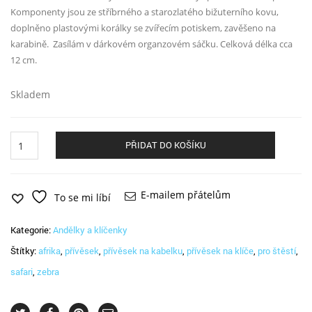
Komponenty jsou ze stříbrného a starozlatého bižuterního kovu,
doplněno plastovými korálky se zvířecím potiskem, zavěšeno na
karabině. Zasílám v dárkovém organzovém sáčku. Celková délka cca
12 cm.
Skladem
Přívěsek
PŘIDAT DO KOŠÍKU
Afrika
množství
E-mailem přátelům
To se mi líbí
Kategorie:
Andělky a klíčenky
Štítky:
afrika
,
přívěsek
,
přívěsek na kabelku
,
přívěsek na klíče
,
pro štěstí
,
safari
,
zebra