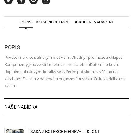
POPIS
DALŠÍ INFORMACE
DORUČENÍ A VRÁCENÍ
POPIS
Přívěsek na klíče s africkým motivem . Vhodný i pro muže a chlapce.
Komponenty jsou ze stříbrného a starozlatého bižuterního kovu,
doplněno plastovými korálky se zvířecím potiskem, zavěšeno na
karabině. Zasílám v dárkovém organzovém sáčku. Celková délka cca
12 cm.
NAŠE NABÍDKA
SADA Z KOLEKCE MEDIEVAL - SLONI