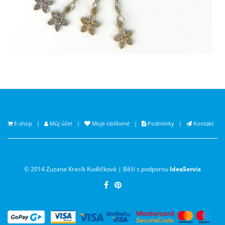
E-shop
|
Můj účet
|
Moje oblíbené
|
Podmínky
|
Kontakt
© 2014 Zuzana Kracík Kudličková | Běží s podporou
IdeaServis