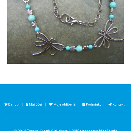
E-shop
|
Můj účet
|
Moje oblíbené
|
Podmínky
|
Kontakt
© 2014 Zuzana Kracík Kudličková | Běží s podporou
IdeaServis