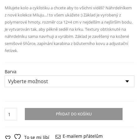
Milujete kolo a cyklistiku a chcete aby to všichni viděli? Náhrdelníkem
z nové kolekce Miluju…! to všem ukážete :) Základ je vyrobený z
polymerové hmoty, rozměr cca 12×4 cm v nejdelším a nejširším bodu.
Je vytvarován tak, aby pěkně seděl na krku. Textury obtisknuté na
náhrdelníku sama navrhuji a vyrábím. Základ je zavěšený na kožené
semišové šňůrce, zapínání karabina z bižuterního kovu a adjustační
řetízek.
Barva
Náhrdelník
PŘIDAT DO KOŠÍKU
z
kolekce
Miluju!
-
E-mailem přátelům
To se mi líbí