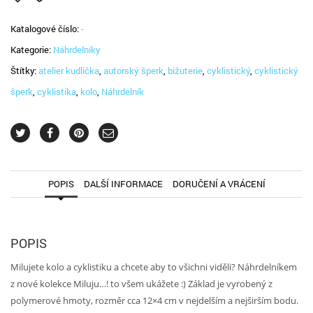
kolo
množství
Katalogové číslo:
-
Kategorie:
Náhrdelníky
Štítky:
atelier kudlička
,
autorský šperk
,
bižuterie
,
cyklistický
,
cyklistický
šperk
,
cyklistika
,
kolo
,
Náhrdelník
POPIS
DALŠÍ INFORMACE
DORUČENÍ A VRÁCENÍ
POPIS
Milujete kolo a cyklistiku a chcete aby to všichni viděli? Náhrdelníkem
z nové kolekce Miluju…! to všem ukážete :) Základ je vyrobený z
polymerové hmoty, rozměr cca 12×4 cm v nejdelším a nejširším bodu.