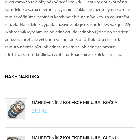
Je vytvarován tak, aby pěkně seděl na krku. Textury obtisknuté na
náhrdelníku sama navrhuji a vyrábím. Základ je zavěšený na kožené
semišové šňůrce, zapínání karabina z bižuterního kovu a adjustační
řetízek. Náhrdelník vypadá masivně, ale je úžasně lehký, váží jen 22g.
Náhrdelník vyrobím na objednávku do jednoho týdne po obdržení
peněz na učet, ale většinou stíhám do 3 dnů. Pokud si chcete k
tomuto náhrdelníku objednat i náušnice, objednejte prosím
zde http://atelierkudlicka.cz/obchod/nausnice-z-kolekce-miluju/
NAŠE NABÍDKA
NÁHRDELNÍK Z KOLEKCE MILUJU! - KOČKY
260
Kč
NÁHRDELNÍK Z KOLEKCE MILUJU! - SLONI